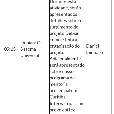
Durante esta
atividade, serão
apresentados
detalhes sobre o
surgimento do
projeto Debian,
como é feita a
Debian: O
organização do
Daniel
09:15
Sistema
projeto.
Lenharo
Universal
Adicionalmente
será apresentado
sobre nosso
programa de
mentoria
presencial em
Curitiba.
Intervalo para um
breve coffee