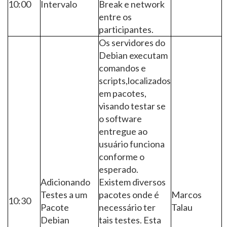
10:00
Intervalo
Break e network
entre os
participantes.
Os servidores do
Debian executam
comandos e
scripts,localizados
em pacotes,
visando testar se
o software
entregue ao
usuário funciona
conforme o
esperado.
Adicionando
Existem diversos
Testes a um
pacotes onde é
Marcos
10:30
Pacote
necessário ter
Talau
Debian
tais testes. Esta